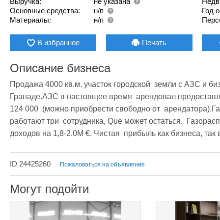
Выручка:
не указана
Недв
Основные средства:
н/п
Год 
Материалы:
н/п
Перс
В избранное
Печать
Описание бизнеса
Продажа 4000 кв.м. участок городской  земли с АЗС и би
Гранаде.АЗС в настоящее время  арендовал предоставле
124 000  (можно приобрести свободно от  арендатора).Г
работают три  сотрудника, Que может остаться.  Газорас
доходов на 1,8-2.0M €. Чистая  прибыль как бизнеса, так 
ID 24425260
Пожаловаться на объявление
Могут подойти