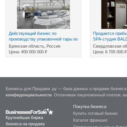
Действующий бизнес по
Продается прибы
производству упаковочной тары из
SPA-студия BAL
полимеров
Брянская область, Россия
Свердловская об
₽
₽
Цена: 400 000 000
Цена: 6 705 000
Бизнесы для Продажи .ру — база данных о продаже бизнеса
конфиденциальности
. Оплачивая лицензионный платеж, в
Покупка бизнеса
Купить готовый бизнес
Крупнейшая биржа
Каталог франшиз
бизнеса на продажу
Оповещения о новых бизн