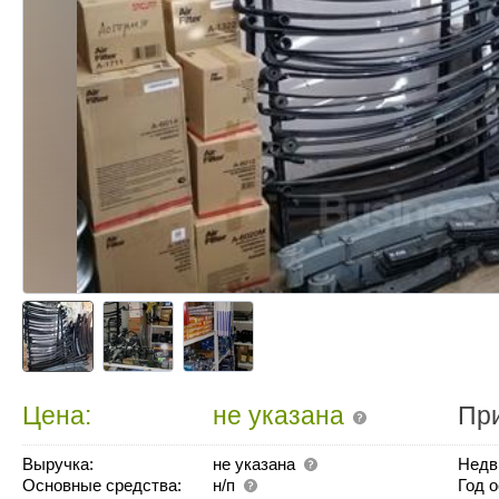
Цена:
не указана
Пр
Выручка:
не указана
Недв
Основные средства:
н/п
Год 