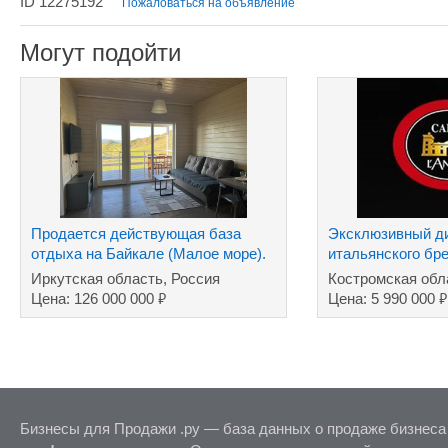
ID 12275192
Пожаловаться на объявление
Могут подойти
Продается действующая база
Эксклюзивный д
отдыха на Байкале (Малое море).
итальянского бре
в России
Иркутская область, Россия
Костромская обл
₽
₽
Цена: 126 000 000
Цена: 5 990 000
Бизнесы для Продажи .ру — база данных о продаже бизнеса