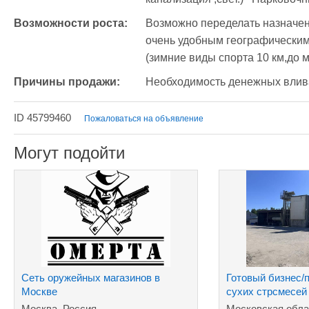
Возможности роста:
Возможно переделать назначени
очень удобным географическим 
(зимние виды спорта 10 км,до м
Причины продажи:
Необходимость денежных влив
ID 45799460
Пожаловаться на объявление
Могут подойти
Сеть оружейных магазинов в
Готовый бизнес/
Москве
сухих стрсмесей
торговой маркой
Москва, Россия
Московская обла