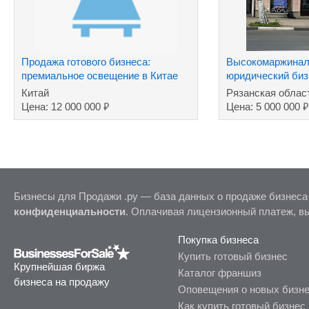
Продажа готового бизнеса:
Высокомаржина
премиальное освещение в Китае
юридический биз
Китай
Рязанская облас
₽
₽
Цена: 12 000 000
Цена: 5 000 000
Бизнесы для Продажи .ру — база данных о продаже бизнеса
конфиденциальности
. Оплачивая лицензионный платеж, в
Покупка бизнеса
Купить готовый бизнес
Крупнейшая биржа
Каталог франшиз
бизнеса на продажу
Оповещения о новых бизн
Как купить готовый бизнес