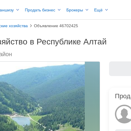
раншизу
Продать бизнес
Брокеры
Ещё
кие хозяйства
Объявление 46702425
яйство в Республике Алтай
район
Прод