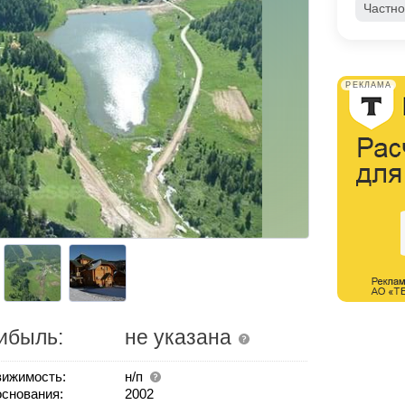
Частно
РЕКЛАМА
ибыль:
не указана
ижимость:
н/п
основания:
2002