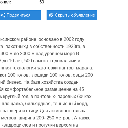
онал:
60
Поделиться
Скрыть
объявление
ксинском районе  основано в 2002 году 
  пахотных,( в собственности 1928га, в 
1300 м до 2000 м над уровнем моря В 
 до 10 лет; 500 самок с годовалыми и 
ная технология заготовки пантов  марала. 
от 100 голов,  лошади 100 голов, овцы 200 
ий бизнес. На базе хозяйства создан 
бя комфортабельное размещение на 45 
круглый год, в пантовых- паровых бочках. 
 площадка, бильярдная, теннисный корд, 
на зверя и птицу. Для активного отдыха 
метров, ширина 200- 250 метров . А также 
 квадроциклов и прогулки верхом на 