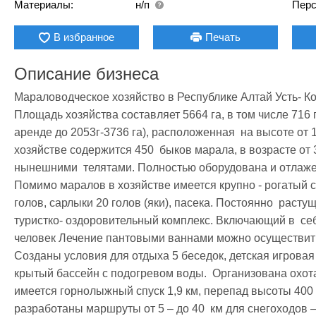
Материалы:
н/п
Перс
В избранное
Печать
Описание бизнеса
Мараловодческое хозяйство в Республике Алтай Усть- Ко
Площадь хозяйства составляет 5664 га, в том числе 716 га
аренде до 2053г-3736 га), расположенная  на высоте от 
хозяйстве содержится 450  быков марала, в возрасте от 3
нынешними  телятами. Полностью оборудована и отлажен
Помимо маралов в хозяйстве имеется крупно - рогатый ск
голов, сарлыки 20 голов (яки), пасека. Постоянно  растущ
туристко- оздоровительный комплекс. Включающий в  се
человек Лечение пантовыми ваннами можно осуществить 
Созданы условия для отдыха 5 беседок, детская игровая 
крытый бассейн с подогревом воды.  Организована охота 
имеется горнолыжный спуск 1,9 км, перепад высоты 400  
разработаны маршруты от 5 – до 40  км для снегоходов –