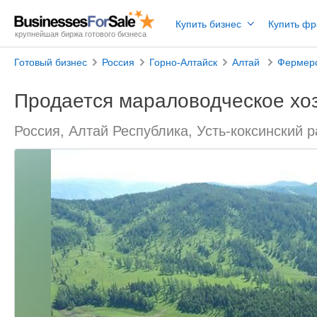
Купить бизнес
Купить ф
крупнейшая биржа готового бизнеса
Готовый бизнес
Россия
Горно-Алтайск
Алтай
Фермерс
Продается мараловодческое хоз
Россия, Алтай Республика, Усть-коксинский 