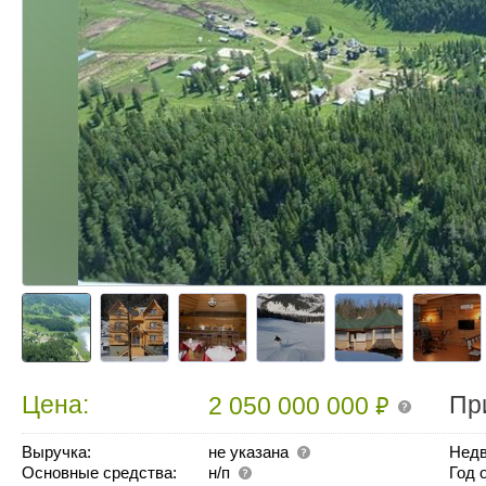
₽
Цена:
Пр
2 050 000 000
Выручка:
не указана
Недв
Основные средства:
н/п
Год 