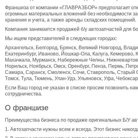
Франшиза от компании «ГЛАВРАЗБОР» предполагает откры
огромных материальных вложений без необходимости зак
хранения и учета, а также аренды складских помещений. 
Компания занимается продажей б/у автозапчастей для б
Мы ищем представителей в следующих городах: 
Архангельск, Белгород, Брянск, Великий Новгород, Влади
Екатеринбург, Иваново, Йошкар-Ола, Калуга, Кемерово, Ки
Махачкала, Мурманск, Набережные Челны, Нижневартовск
Норильск, Ноябрьск, Омск, Оренбург, Пенза, Пермь, Петро
Самара, Саранск, Смоленск, Сочи, Ставрополь, Старый Ос
Томск, Тула, Тюмень, Улан-Удэ, Ульяновск, Уфа, Чебокса
Если Ваш город не указан в списке просим позвонить на
сотрудничества.
О франшизе
Преимущества бизнеса по продаже оригинальных Б/У авт
1. Автозапчасти нужны всем и всегда. Этот бизнес никог