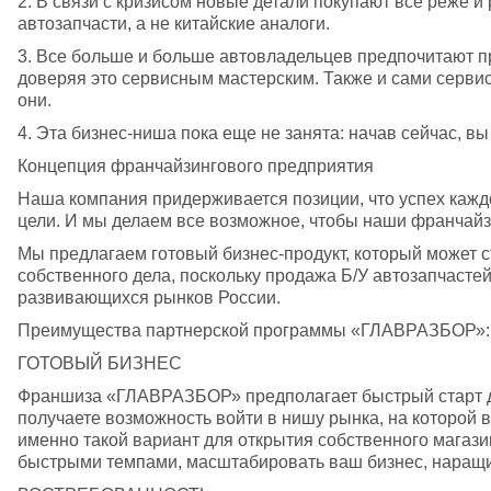
2. В связи с кризисом новые детали покупают все реже и
автозапчасти, а не китайские аналоги. 
3. Все больше и больше автовладельцев предпочитают пр
доверяя это сервисным мастерским. Также и сами сервис
они. 
4. Эта бизнес-ниша пока еще не занята: начав сейчас, вы
Концепция франчайзингового предприятия 
Наша компания придерживается позиции, что успех кажд
цели. И мы делаем все возможное, чтобы наши франчайзи
Мы предлагаем готовый бизнес-продукт, который может 
собственного дела, поскольку продажа Б/У автозапчасте
развивающихся рынков России. 
Преимущества партнерской программы «ГЛАВРАЗБОР»:
ГОТОВЫЙ БИЗНЕС 
Франшиза «ГЛАВРАЗБОР» предполагает быстрый старт да
получаете возможность войти в нишу рынка, на которой вс
именно такой вариант для открытия собственного магазин
быстрыми темпами, масштабировать ваш бизнес, наращи