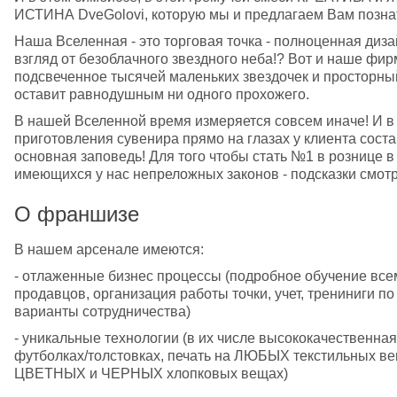
ИСТИНА DveGolovi, которую мы и предлагаем Вам познат
Наша Вселенная - это торговая точка - полноценная диза
взгляд от безоблачного звездного неба!? Вот и наше фи
подсвеченное тысячей маленьких звездочек и просторный 
оставит равнодушным ни одного прохожего.
В нашей Вселенной время измеряется совсем иначе! И в п
приготовления сувенира прямо на глазах у клиента состав
основная заповедь! Для того чтобы стать №1 в рознице в 
имеющихся у нас непреложных законов - подсказки смотр
О франшизе
В нашем арсенале имеются:
- отлаженные бизнес процессы (подробное обучение всем
продавцов, организация работы точки, учет, трениниги п
варианты сотрудничества)
- уникальные технологии (в их числе высококачествен
футболках/толстовках, печать на ЛЮБЫХ текстильных вещ
ЦВЕТНЫХ и ЧЕРНЫХ хлопковых вещах)