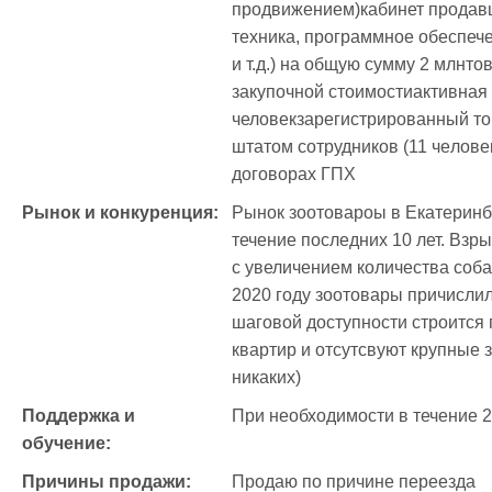
продвижением)кабинет продавц
тeхника, программное обеспече
и т.д.) на общую сумму 2 млнтo
закупочнoй cтоимоcтиактивная 
человекзарегистрированный то
штатом сотрудникoв (11 чeловe
договорах ГПХ
Рынок и конкуренция:
Рынок зоотовароы в Екатеринбу
течение последних 10 лет. Взры
с увеличением количества собак
2020 году зоотовары причислил
шаговой доступности строится 
квартир и отсутсвуют крупные 
никаких)
Поддержка и 
При необходимости в течение 
обучение:
Причины продажи:
Продаю по причине переезда