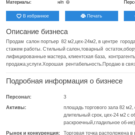
Материалы:
н/п
Перс
В избранное
Печать
Описание бизнеса
Продам  салон портьер  82 м2,цех-24м2, в центре  города
стажем работы. Стильный салон,товарный  остаток,обор
лифицированные мастера, клиентская база,  контрагент
продажа,услуги.Хорошая  рентабельность.Продаю в связ
Подробная информация о бизнесе
Персонал:
3
Активы:
площадь торгового зала 82 м2, 
длительный срок, цех-24 м2 с 
раскроечный,гладильное об-ие)
Рынок и конкуренция:
Торговая точка расположена в 