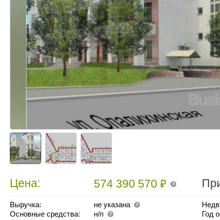
₽
Цена:
Пр
574 390 570
Выручка:
не указана
Недв
Основные средства:
н/п
Год 