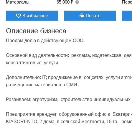
₽
Материалы:
65 000
Перс
В избранное
Печать
Описание бизнеса
Продам долю в действующем ООО.

Основной вид деятельности:  реклама, издательская  деят
консалтинговые  услуги.

Дополнительно: IT; продвижение в  соцсетях; услуги smm-
размещение материалов в СМИ.

Развиваем: агротуризм,  строительство индивидуальных 
Предприятие арендует  оборудованный офис в  Екатеринб
KIASORENTO, 2 дома  в сельской местности, 18 га.   земел