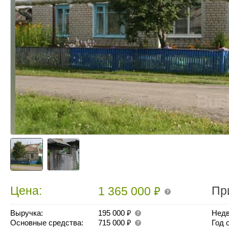
₽
Цена:
Пр
1 365 000
₽
Выручка:
195 000
Недв
₽
Основные средства:
715 000
Год 