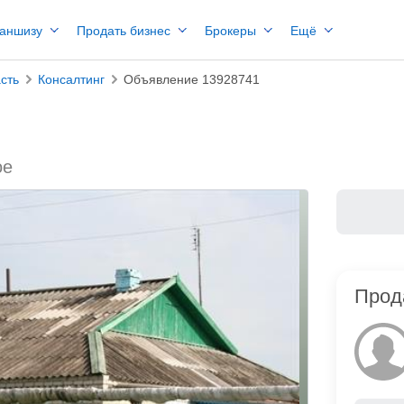
раншизу
Продать бизнес
Брокеры
Ещё
сть
Консалтинг
Объявление 13928741
ое
Прод