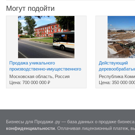
Могут подойти
Продажа уникального
Действующий
производственно-имущественного
деревообрабаты
комплекса
Московская область, Россия
Республика Коми
₽
Цена: 700 000 000
Цена: 350 000 00
Бизнесы для Продажи .ру — база данных о продаже бизнеса
конфиденциальности
. Оплачивая лицензионный платеж, в