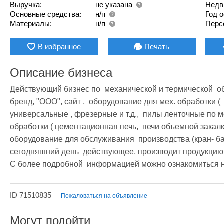
Выручка:
не указана
Недв
Основные средства:
н/п
Год 
Материалы:
н/п
Перс
В избранное
Печать
Описание бизнеса
Действующий бизнес по  механической и термической  обр
бренд, "ООО", сайт ,  оборудование для мех. обработки (  
универсальные , фрезерные и т.д.,  пилы ленточные по ме
обработки ( цементационная печь,  печи объемной закалки
оборудование для обслуживания  производства (кран- бал
сегодняшний день  действующее, производит продукцию, 
С более подробной  информацией можно ознакомиться н
ID 71510835
Пожаловаться на объявление
Могут подойти