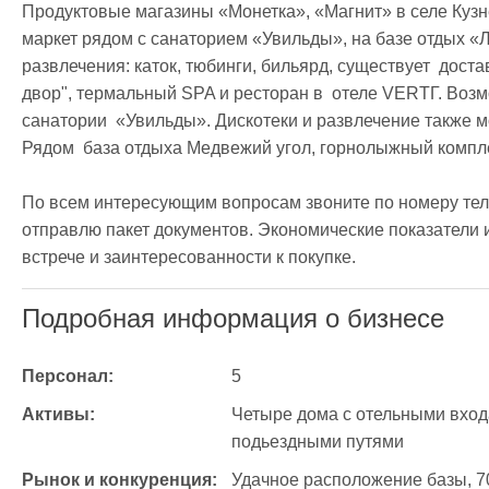
Продуктовые магазины «Монетка», «Магнит» в селе Кузне
маркет рядом с санаторием «Увильды», на базе отдых «Ле
развлечения: каток, тюбинги, бильярд, существует  доста
двор", термальный SPA и ресторан в  отеле VERTГ. Возм
санатории  «Увильды». Дискотеки и развлечение также м
Рядом  база отдыха Медвежий угол, горнолыжный комплек
По всем интересующим вопросам звоните по номеру тел
отправлю пакет документов. Экономические показатели и
встрече и заинтересованности к покупке. 
Подробная информация о бизнесе
Персонал:
5
Активы:
Четыре дома с отельными вход
подьездными путями
Рынок и конкуренция:
Удачное расположение базы, 70