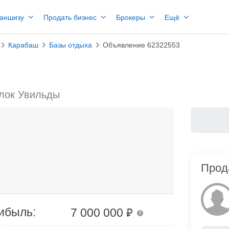
раншизу
Продать бизнес
Брокеры
Ещё
Карабаш
Базы отдыха
Объявление 62322553
елок Увильды
Прод
₽
ибыль:
7 000 000