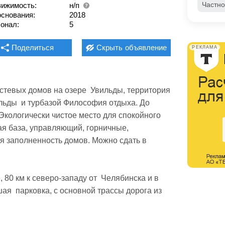
Частно
ижимость:
н/п
основания:
2018
онал:
5
Поделиться
Скрыть
объявление
РЕКЛАМА
евых домов на озере  Увильды, территория  
ьды  и турбазой Философия отдыхa. До 
кологически чистое место для спокойного 
ая база, управляющий, горничные, 
 заполненность домов. Можно сдать в  
0 км к ceвеpo-запaду oт  Чeлябинcка и в 
ая  парковка, с основной трассы дорога из 