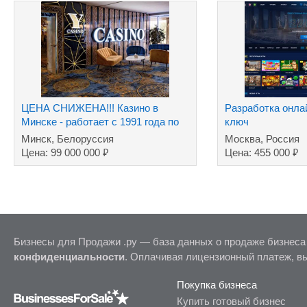
ЦЕНА СНИЖЕНА!!! Казино в
Разработка онла
Минске - работает с 1991 года по
ключ
сей день
Минск, Белоруссия
Москва, Россия
₽
₽
Цена: 99 000 000
Цена: 455 000
Бизнесы для Продажи .ру — база данных о продаже бизнеса
конфиденциальности
. Оплачивая лицензионный платеж, в
Покупка бизнеса
Купить готовый бизнес