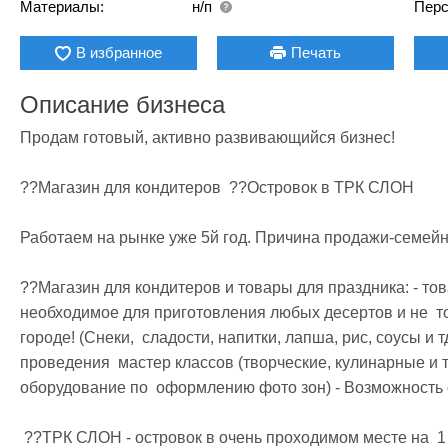
Материалы:
н/п
Перс
В избранное
Печать
Описание бизнеса
Продам готовый, активно развивающийся бизнес!

??Магазин для кондитеров  ??Островок в ТРК СЛОН

Работаем на рынке уже 5й год. Причина продажи-семейны
??Магазин для кондитеров и товары для праздника: - тов
необходимое для приготовления любых десертов и не  тол
городе! (Снеки,  сладости, напитки, лапша, рис, соусы и 
проведения  мастер классов (творческие, кулинарные и 
оборудование по  оформлению фото зон) - Возможность о
 ??ТРК СЛОН - островок в очень проходимом месте на  1 этаже - витрина с кондитерскими изделиями 