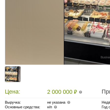
₽
Цена:
Пр
2 000 000
Выручка:
не указана
Недв
Основные средства:
н/п
Год 