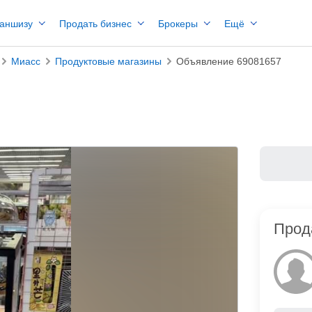
раншизу
Продать бизнес
Брокеры
Ещё
Миасс
Продуктовые магазины
Объявление 69081657
Прод