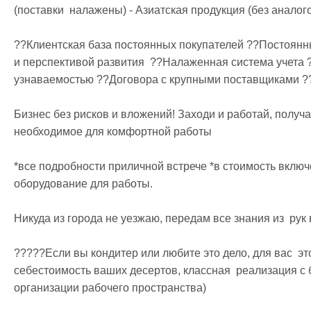
(поставки  налажены) - Азиатская продукция (без аналого
??Клиентская база постоянных покупателей ??Постоянны
и перспективой развития  ??Налаженная система учета 
узнаваемостью ??Договора с крупными поставщиками ??
Бизнес без рисков и вложений! Заходи и работай, получа
необходимое для комфортной работы

*все подробности приличной встрече *в стоимость включ
оборудование для работы.

Никуда из города не уезжаю, передам все знания из  рук в
?????Если вы кондитер или любите это дело, для вас  эт
себестоимость ваших десертов, классная  реализация с 
организации рабочего пространства)
