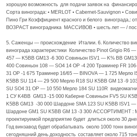
хорошую возможность  для подачи заявок на  финансиров
Сорта винограда: • MERLOT • Cabernet-Sauvignon • Со
Пино Гри Коэффициент красного и белого  винограда,: от 
ВОЗРАСТ виноградника  МАССИВОВ • шесть лет — / посаж
5. Саженцы — происхождение  Италии. 6. Количество ви
винограда характеристики  Количество Pinot Grigio R6 — 1
457 — K5BB GM13 -6 300 Совиньон ISV1 — K% BB GM13 
400 Совиньон 108 — SO4 14 OP -4 200 Траминер FR 106
31 OP -1 675 Траминер 16/65 — BINOVA — 1 725 Мерло I
K5BB SU 114 — 29 500 Мерло R18 SU K5BB GM 13 -9 103
SU SO4 31 OP — 10 550 Мерло 184 SU 110R  видеомагни
1 СУ K4BB  GM13 -15 000 Каберне Совиньон FV5 SU K5BB
K5BB GM13  -30 000 Шардоне SMA 123 SU K5BB ISV1 — 
Шардоне GM1 SU K5BB GM 13 -3 300 АССОРТИМЕНТ : Мы 
проектируемой предприятие будет  длиться около 30 дней,
Год винзавод будет обрабатывать  около 1000 тонн виногр
сегодняшний день доходность  составляет около 715 тонн ,