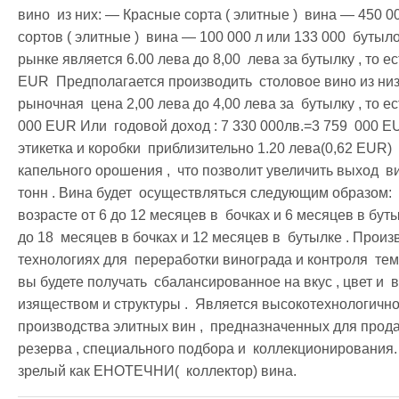
вино  из них: — Красные сорта ( элитные )  вина — 450 00
сортов ( элитные )  вина — 100 000 л или 133 000  бутыло
рынке является 6.00 лева до 8,00  лева за бутылку , то ес
EUR  Предполагается производить  столовое вино из низш
рыночная  цена 2,00 лева до 4,00 лева за  бутылку , то е
000 EUR Или  годовой доход : 7 330 000лв.=3 759  000 E
этикетка и коробки  приблизительно 1.20 лева(0,62 EUR) 
капельного орошения ,  что позволит увеличить выход  в
тонн . Вина будет  осуществляться следующим образом:  
возрасте от 6 до 12 месяцев в  бочках и 6 месяцев в буты
до 18  месяцев в бочках и 12 месяцев в  бутылке . Прои
технологиях для  переработки винограда и контроля  те
вы будете получать  сбалансированное на вкус , цвет и 
изяществом и структуры .  Является высокотехнологичное
производства элитных вин ,  предназначенных для продаж
резерва , специального подбора и  коллекционирования.
зрелый как ЕНОТЕЧНИ(  коллектор) вина.