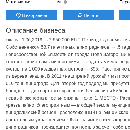
Материалы:
н/п
Перс
В избранное
Печать
Описание бизнеса
скитка  1,06,2018 г - 2 650 000 EUR Период окупаемости и
Собственником 53,7 га элитных  виноградников, +4.5 га д
непосредственной близости от  города Нова Загора. Вино
соответствии с самыми высокими  стандартами для выра
кустов  на 1 000 квадратных метров — 395.  Расстояние 
из дерева  акации. В 2011 / наш третий урожай /  мы прои
610 тонн винограда. Для  второй год подряд мы присутс
брендов — для сортовых красных и  белых вин и Кибелы
первый  экспорта в третьи страны, тоже. 1. МЕСТО • Рас
чрезвычайно  благоприятным — в общей земле  муниципа
винодельческий регион,  расположенный на южном склон
достаточным увлажнением. Область  имеет очень хорошую
виноградников  производится полностью за счет  собств