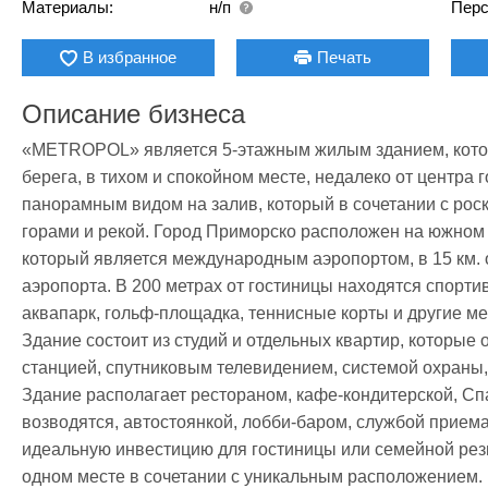
Материалы:
н/п
Перс
В избранное
Печать
Описание бизнеса
«METROPOL» является 5-этажным жилым зданием, которо
берега, в тихом и спокойном месте, недалеко от центра 
панорамным видом на залив, который в сочетании с рос
горами и рекой. Город Приморско расположен на южном п
который является международным аэропортом, в 15 км. от
аэропорта. В 200 метрах от гостиницы находятся спорти
аквапарк, гольф-площадка, теннисные корты и другие мес
Здание состоит из студий и отдельных квартир, которые
станцией, спутниковым телевидением, системой охраны, 
Здание располагает рестораном, кафе-кондитерской, Спа
возводятся, автостоянкой, лобби-баром, службой приема
идеальную инвестицию для гостиницы или семейной резид
одном месте в сочетании с уникальным расположением.
