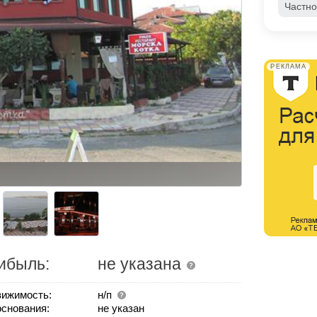
Частно
РЕКЛАМА
ибыль:
не указана
ижимость:
н/п
основания:
не указан