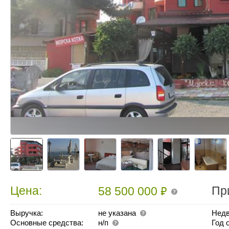
₽
Цена:
Пр
58 500 000
Выручка:
не указана
Недв
Основные средства:
н/п
Год 