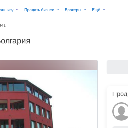
раншизу
Продать бизнес
Брокеры
Ещё
441
Болгария
Прод