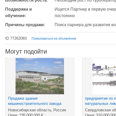
Возможности роста:
Необходим рост по туроператор
Поддержка и 
Ищется Партнер в первую очере
обучение:
постоянно
Причины продажи:
Поиск парнера для развития к
ID 77262083
Пожаловаться на объявление
Могут подойти
Продажа здания
предприятие пo 
машиностроительного завода
натуральных лим
сахара
Новосибирская область, Россия
Свердловская об
₽
Цена: 195 000 000
Цена: 310 000 00