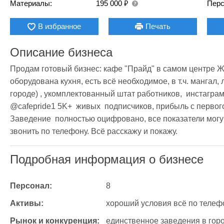
₽
Материалы:
195 000
Перс
В избранное
Печать
Описание бизнеса
Продам готовый бизнес: кафе "Прайд" в самом центре Жл
оборудована кухня, есть всё необходимое, в т.ч. мангал, 
городе) , укомплектованный штат работников,  инстагра
@cafepride1 5K+  живых  подписчиков, прибыль с первого
Заведение  полностью оцифровано, все показатели могу
звонить по телефону. Всё расскажу и покажу.
Подробная информация о бизнесе
Персонал:
8
Активы:
хороший условия всё по телеф
Рынок и конкуренция:
единственное заведения в город