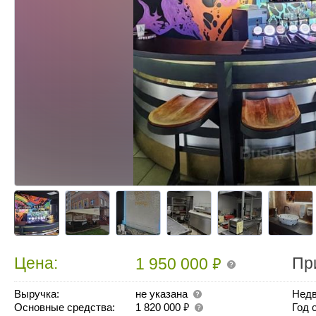
₽
Цена:
Пр
1 950 000
Выручка:
не указана
Недв
₽
Основные средства:
1 820 000
Год 