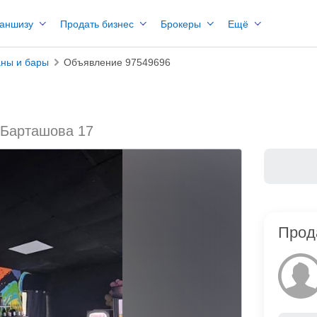
раншизу
Продать бизнес
Брокеры
Ещё
аны и бары
Объявление 97549696
 Барташова 17
Прод