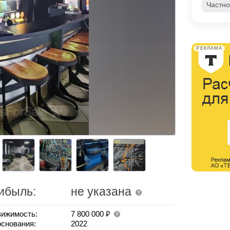
Частно
РЕКЛАМА
ибыль:
не указана
₽
ижимость:
7 800 000
основания:
2022