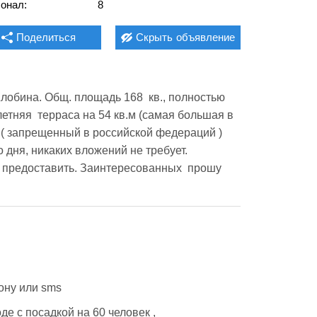
онал:
8
Поделиться
Скрыть
объявление
обина. Общ. площадь 168  кв., полностью 
летняя  терраса на 54 кв.м (самая большая в 
м( запрещенный в российской федераций ) 
 дня, никаких вложений не требует. 
 предоставить. Заинтересованных  прошу 
ону или sms
е с посадкой на 60 человек , 