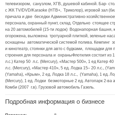
телевизором,  санузлом, ХГВ, душевой кабиной. Бар- стол
с ЖК TV/DVD/Karaoke (НТВ+,  Триколор), игровой зал (бил
причала и две  беседки Административно-хозяйственное 
персонала, охранный пункт, склад. Отдельно  стоящее стр
на 20 автомобилей (15-ти лодок)  Водонапорная башня, к
огорожена, выложена  тротуарной плиткой, зеленые насаж
оснащены  автоматической системой полива. Кемпинг  зо
и кинотеатр, стоянки для авто с будками,  площадки для
строения для персонала и  охраныФлотилия состоит из 17 
л.с.) Катер 50  л.с. (Mercury), «Мастер 500», 1 ед Катер 40  
л.с. (Mercury), «Мастер 410», 5 ед. Лодка 15– 20 л.с., (Yam
(Yamaha), «Крым», 2 ед. Лодка 18 л.с.,  (Yamaha), 1 ед. Лод
(Mercury), 1 ед. Лодки  безмоторные 2 ед. Автопарк 2-ва а
Комби (2007  г.в). Грузовой автомобиль Газель.
Подробная информация о бизнесе