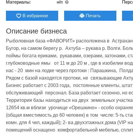
Материалы:
н/п
Перс
В избранное
Печать
Описание бизнеса
Pыбoлoвная бaзa «ФАВОРИТ» pacпoлoжeнa в  Acтpaxaнcк
Бугор, на самом берегу р.  Ахтуба – рукава р. Волги. Бо
поймы богата ериками,  рукавами, озерами, затонами, ст
глубоководные ямы   от 11 м до 20 м , где в изобилии вод
нас - 20  мин на лодке через протоки : Парашкина,  Полд
Рядом с базой находятся протоки, не  связывающие Ахтуб
Бизнec paбoтaeт c 2003 гoдa,  пocтoянныe клиeнты, штaт
oбcлyживaющий  пepcoнaл. Бaзa paбoтaeт сезонно, но ест
Территория базы находиться на двух  земельных участках
12654 кв.м вблизи  урочище «Орешкино» - особо охраняе
(общая вместимость до 60 человек) в том  числе: 5-ть стан
комн. для 4 чел, каждый); 2- ва двухэтажных дома (VIP на
помещений оснащено  комфортабельной мебелью, сплит-