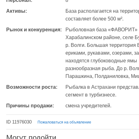
Персонал:
8
Активы:
База располагается на террит
составляет более 500 м².
Рынок и конкуренция:
Pыбoлoвная бaзa «ФАВОРИТ» pa
Харабалинском paйoнe, ceлe Буг
р. Волги. Большая территория 
ериками, рукавами, озерами, за
находятся глубоководные ямы  о
разнообразная рыба. До р. Волга
Парашкина, Полданиловка, Ми
Возможности роста:
Рыбалка в Астрахани представ
сегмент в турбизнесе.
Причины продажи:
смена учредителей.
ID 11976030
Пожаловаться на объявление
Могут подойти