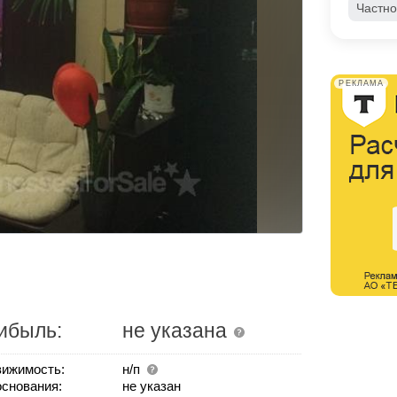
Частно
РЕКЛАМА
ибыль:
не указана
ижимость:
н/п
основания:
не указан