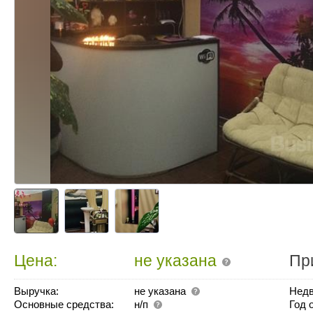
Цена:
не указана
Пр
Выручка:
не указана
Недв
Основные средства:
н/п
Год 