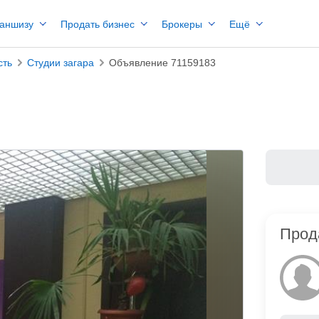
раншизу
Продать бизнес
Брокеры
Ещё
сть
Студии загара
Объявление 71159183
Прод