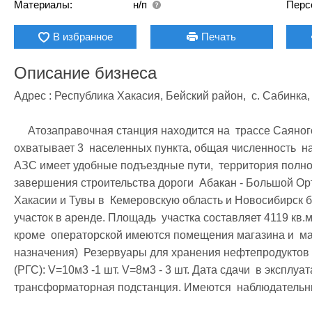
Материалы:
н/п
Перс
В избранное
Печать
Описание бизнеса
Адрес : Республика Хакасия, Бейский район,  с. Сабинка, 
     Атозаправочная станция находится на  трассе Саяногорск-Бея АЗС в радиусе 15 километров 
охватывает 3  населенных пункта, общая численность  нас
АЗС имеет удобные подъездные пути,  территория полно
завершения строительства дороги  Абакан - Большой Орт
Хакасии и Тувы в  Кемеровскую область и Новосибирск бу
участок в аренде. Площадь  участка составляет 4119 кв.м 
кроме  операторской имеются помещения магазина и  мас
назначения)  Резервуары для хранения нефтепродуктов  
(РГС): V=10м3 -1 шт. V=8м3 - 3 шт. Дата сдачи  в эксплуа
трансформаторная подстанция. Имеются  наблюдательн