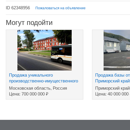
ID 62348956
Пожаловаться на объявление
Могут подойти
Продажа уникального
Продажа базы о
производственно-имущественного
Приморский край,
комплекса
Московская область, Россия
Приморский край
₽
Цена: 700 000 000
Цена: 40 000 000